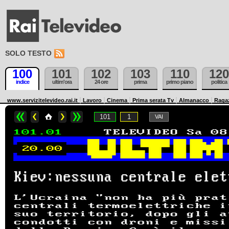
SOLO TESTO
100
101
102
103
110
120
indice
ultim'ora
24 ore
prima
primo piano
politica
www.servizitelevideo.rai.it
Lavoro
Cinema
Prima serata Tv
Almanacco
Raga