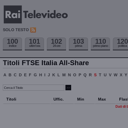
SOLO TESTO
100
101
102
103
110
120
indice
ultim'ora
24 ore
prima
primo piano
politica
Titoli FTSE Italia All-Share
A
B
C
D
E
F
G
H
I
J
K
L
M
N
O
P
Q
R
S
T
U
V
W
X
Y
Titoli
Uffic.
Min
Max
Flas
Dati di 