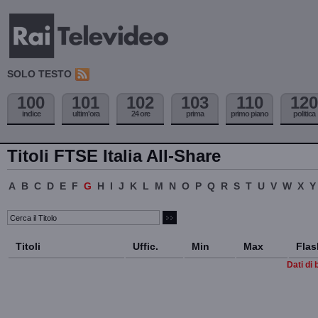
SOLO TESTO
100
101
102
103
110
120
indice
ultim'ora
24 ore
prima
primo piano
politica
Titoli FTSE Italia All-Share
A
B
C
D
E
F
G
H
I
J
K
L
M
N
O
P
Q
R
S
T
U
V
W
X
Y
Titoli
Uffic.
Min
Max
Flas
Dati di 