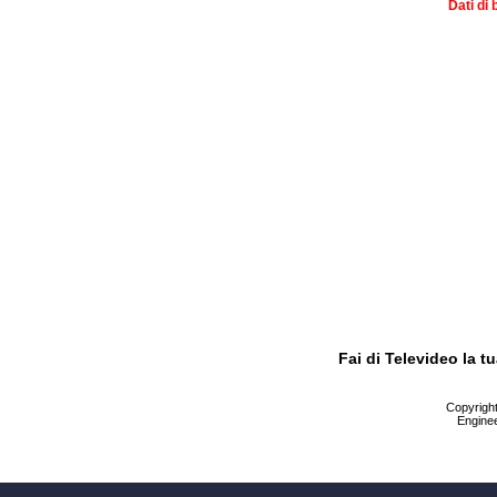
Dati di 
Fai di Televideo la 
Copyright 
Enginee