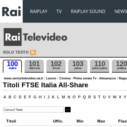
RAIPLAY
TV
RAIPLAY SOUND
NEW
SOLO TESTO
100
101
102
103
110
120
indice
ultim'ora
24 ore
prima
primo piano
politica
www.servizitelevideo.rai.it
Lavoro
Cinema
Prima serata Tv
Almanacco
Raga
Titoli FTSE Italia All-Share
A
B
C
D
E
F
G
H
I
J
K
L
M
N
O
P
Q
R
S
T
U
V
W
X
Y
Titoli
Uffic.
Min
Max
Flas