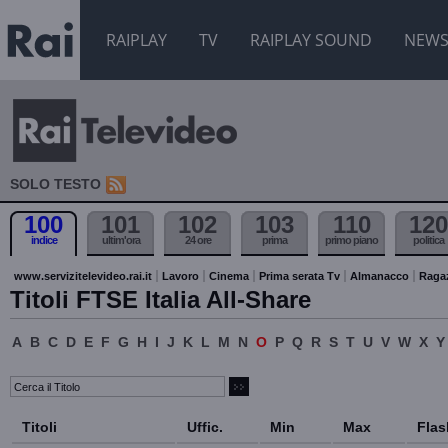
RAIPLAY
TV
RAIPLAY SOUND
NEW
SOLO TESTO
100
101
102
103
110
120
indice
ultim'ora
24 ore
prima
primo piano
politica
www.servizitelevideo.rai.it
Lavoro
Cinema
Prima serata Tv
Almanacco
Raga
Titoli FTSE Italia All-Share
A
B
C
D
E
F
G
H
I
J
K
L
M
N
O
P
Q
R
S
T
U
V
W
X
Y
Titoli
Uffic.
Min
Max
Flas