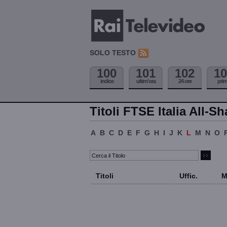
SOLO TESTO
100
101
102
10
indice
ultim'ora
24 ore
pri
Titoli FTSE Italia All-Sh
A
B
C
D
E
F
G
H
I
J
K
L
M
N
O
Titoli
Uffic.
M