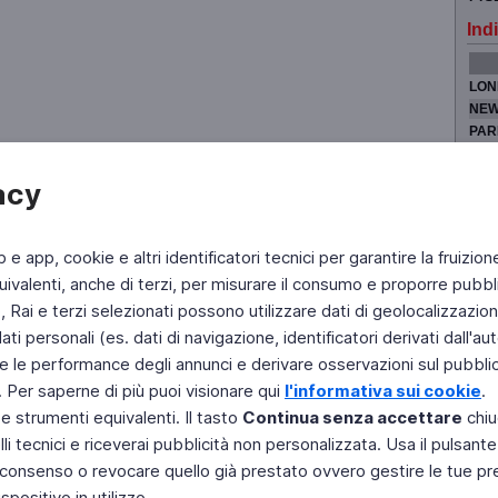
Indi
LON
NEW
PAR
TOK
acy
b e app, cookie e altri identificatori tecnici per garantire la fruizion
Fai di Televideo la tua Home Page
Chi Siamo
Scrivici
ivalenti, anche di terzi, per misurare il consumo e proporre pubbli
Rai e terzi selezionati possono utilizzare dati di geolocalizzazione,
Copyright © 2011 Rai - Tutti i diritti riservati
Engineered by RAI - Reti e Piattaforme
 personali (es. dati di navigazione, identificatori derivati dall'auten
e le performance degli annunci e derivare osservazioni sul pubblico
. Per saperne di più puoi visionare qui
l'informativa sui cookie
.
 e strumenti equivalenti. Il tasto
Continua senza accettare
chiu
li tecnici e riceverai pubblicità non personalizzata. Usa il pulsant
 il consenso o revocare quello già prestato ovvero gestire le tue p
positivo in utilizzo.