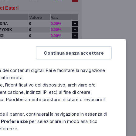
ci Esteri
Valore
Var.
DRA
0
0.00%
 YORK
0
0.00%
IGI
0
0.00%
YO
0
0.00%
Continua senza accettare
e dei contenuti digitali Rai e facilitare la navigazione
cità mirata.
 l'identificativo del dispositivo, archiviare e/o
ticazione, indirizzi IP, etc) al fine di creare,
. Puoi liberamente prestare, rifiutare o revocare il
de il banner, continuerai la navigazione in assenza di
e
Preferenze
per selezionare in modo analitico
referenze.