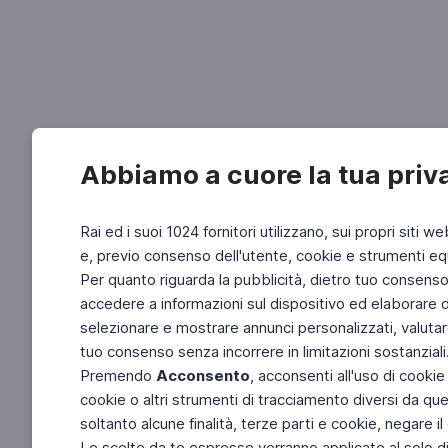
Abbiamo a cuore la tua priv
Rai ed i suoi 1024 fornitori utilizzano, sui propri siti we
e, previo consenso dell'utente, cookie e strumenti equ
Per quanto riguarda la pubblicità, dietro tuo consenso, 
accedere a informazioni sul dispositivo ed elaborare dati
selezionare e mostrare annunci personalizzati, valutar
tuo consenso senza incorrere in limitazioni sostanziali
Premendo
Acconsento
, acconsenti all'uso di cookie
cookie o altri strumenti di tracciamento diversi da quel
soltanto alcune finalità, terze parti e cookie, negare
Le scelte da te espresse verranno applicate al solo dis