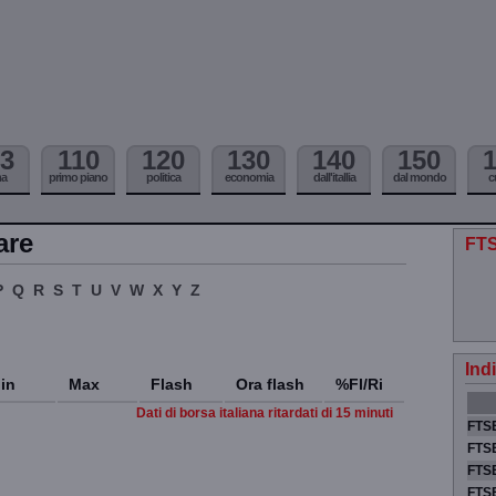
3
110
120
130
140
150
ma
primo piano
politica
economia
dall'itallia
dal mondo
c
are
FTS
P
Q
R
S
T
U
V
W
X
Y
Z
Ind
in
Max
Flash
Ora flash
%Fl/Ri
Dati di borsa italiana ritardati di 15 minuti
FTSE
FTSE
FTSE
FTS