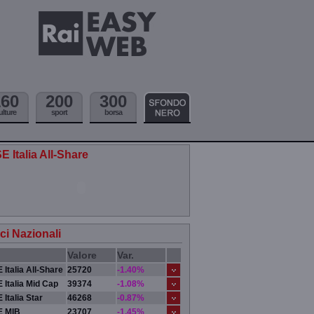
160
200
300
ulture
sport
borsa
E Italia All-Share
ici Nazionali
Valore
Var.
 Italia All-Share
25720
-1.40%
 Italia Mid Cap
39374
-1.08%
 Italia Star
46268
-0.87%
E MIB
23707
-1.45%