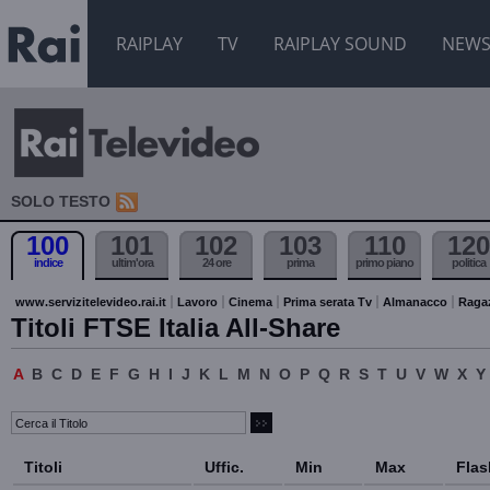
RAIPLAY
TV
RAIPLAY SOUND
NEW
SOLO TESTO
100
101
102
103
110
120
indice
ultim'ora
24 ore
prima
primo piano
politica
www.servizitelevideo.rai.it
Lavoro
Cinema
Prima serata Tv
Almanacco
Raga
Titoli FTSE Italia All-Share
A
B
C
D
E
F
G
H
I
J
K
L
M
N
O
P
Q
R
S
T
U
V
W
X
Y
Titoli
Uffic.
Min
Max
Flas