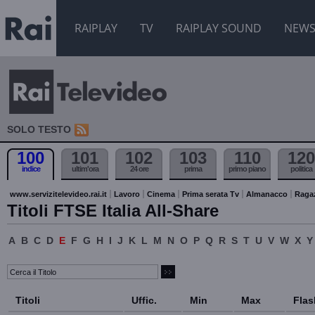
RAIPLAY
TV
RAIPLAY SOUND
NEW
SOLO TESTO
100
101
102
103
110
120
indice
ultim'ora
24 ore
prima
primo piano
politica
www.servizitelevideo.rai.it
Lavoro
Cinema
Prima serata Tv
Almanacco
Raga
Titoli FTSE Italia All-Share
A
B
C
D
E
F
G
H
I
J
K
L
M
N
O
P
Q
R
S
T
U
V
W
X
Y
Titoli
Uffic.
Min
Max
Flas