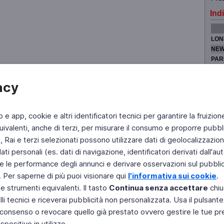
Indi
LON
NEW
PAR
TOK
acy
b e app, cookie e altri identificatori tecnici per garantire la fruizion
Fai di Televideo la tua Home Page
Chi Siamo
Scrivici
ivalenti, anche di terzi, per misurare il consumo e proporre pubbli
Rai e terzi selezionati possono utilizzare dati di geolocalizzazione,
Copyright © 2011 Rai - Tutti i diritti riservati
Engineered by RAI - Reti e Piattaforme
 personali (es. dati di navigazione, identificatori derivati dall'auten
e le performance degli annunci e derivare osservazioni sul pubblico
. Per saperne di più puoi visionare qui
l'informativa sui cookie
.
 e strumenti equivalenti. Il tasto
Continua senza accettare
chiu
li tecnici e riceverai pubblicità non personalizzata. Usa il pulsant
 il consenso o revocare quello già prestato ovvero gestire le tue p
positivo in utilizzo.