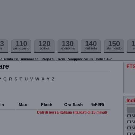
3
110
120
130
140
150
ma
primo piano
politica
economia
dall'itallia
dal mondo
c
a serata Tv
Almanacco
Ragazzi
Treni
Viaggiare Sicuri
Indice A-Z
are
FTS
P
Q
R
S
T
U
V
W
X
Y
Z
Ind
in
Max
Flash
Ora flash
%Fl/Ri
Dati di borsa italiana ritardati di 15 minuti
FTSE
FTSE
FTSE
FTS