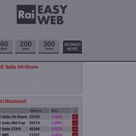
160
200
300
ulture
sport
borsa
E Italia All-Share
ici Nazionali
Valore
Var.
 Italia All-Share
25720
-1.40%
 Italia Mid Cap
39374
-1.08%
 Italia STAR
46268
-0.87%
E MIB
23707
-1.45%