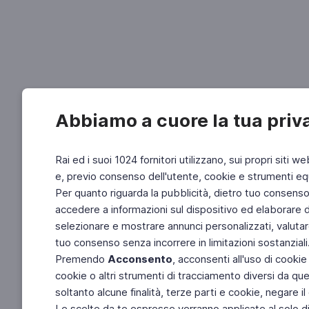
Abbiamo a cuore la tua priv
Rai ed i suoi 1024 fornitori utilizzano, sui propri siti we
e, previo consenso dell'utente, cookie e strumenti equ
Per quanto riguarda la pubblicità, dietro tuo consenso, 
accedere a informazioni sul dispositivo ed elaborare dati
selezionare e mostrare annunci personalizzati, valutar
tuo consenso senza incorrere in limitazioni sostanziali
Premendo
Acconsento
, acconsenti all'uso di cookie
cookie o altri strumenti di tracciamento diversi da quel
soltanto alcune finalità, terze parti e cookie, negare
Le scelte da te espresse verranno applicate al solo dis