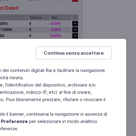
ci Esteri
Valore
Var.
DRA
0
0.00%
 YORK
0
0.00%
IGI
0
0.00%
YO
0
0.00%
Continua senza accettare
e dei contenuti digitali Rai e facilitare la navigazione
cità mirata.
 l'identificativo del dispositivo, archiviare e/o
ticazione, indirizzi IP, etc) al fine di creare,
. Puoi liberamente prestare, rifiutare o revocare il
de il banner, continuerai la navigazione in assenza di
e
Preferenze
per selezionare in modo analitico
referenze.