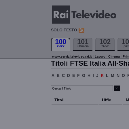
SOLO TESTO
100
101
102
10
indice
ultim'ora
24 ore
pri
www.servizitelevideo.rai.it
Lavoro
Cinema
Prim
Titoli FTSE Italia All-Sh
A
B
C
D
E
F
G
H
I
J
K
L
M
N
O
Titoli
Uffic.
M