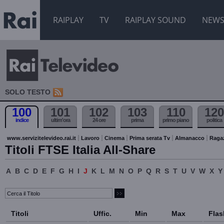
RAIPLAY
TV
RAIPLAY SOUND
NEW
SOLO TESTO
100
101
102
103
110
120
indice
ultim'ora
24 ore
prima
primo piano
politica
www.servizitelevideo.rai.it
Lavoro
Cinema
Prima serata Tv
Almanacco
Raga
Titoli FTSE Italia All-Share
A
B
C
D
E
F
G
H
I
J
K
L
M
N
O
P
Q
R
S
T
U
V
W
X
Y
Titoli
Uffic.
Min
Max
Flas