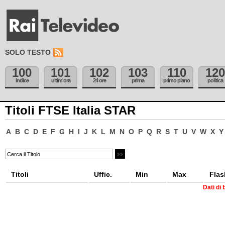
SOLO TESTO
100
101
102
103
110
120
indice
ultim'ora
24 ore
prima
primo piano
politica
Titoli FTSE Italia STAR
A
B
C
D
E
F
G
H
I
J
K
L
M
N
O
P
Q
R
S
T
U
V
W
X
Y
Titoli
Uffic.
Min
Max
Flas
Dati di 