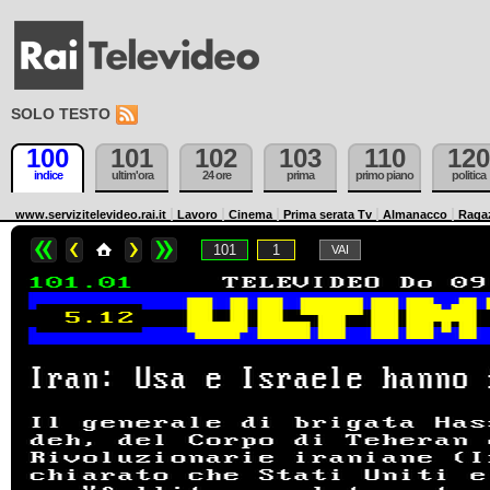
SOLO TESTO
100
101
102
103
110
120
indice
ultim'ora
24 ore
prima
primo piano
politica
www.servizitelevideo.rai.it
Lavoro
Cinema
Prima serata Tv
Almanacco
Raga