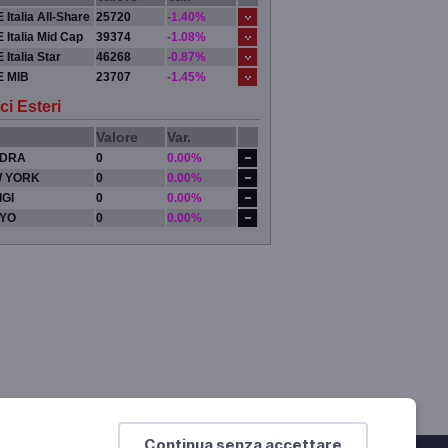
 Italia All-Share
25720
-1.40%
 Italia Mid Cap
39374
-1.08%
 Italia Star
46268
-0.87%
E MIB
23707
-1.45%
ci Esteri
Valore
Var.
DRA
0
0.00%
 YORK
0
0.00%
IGI
0
0.00%
YO
0
0.00%
Continua senza accettare