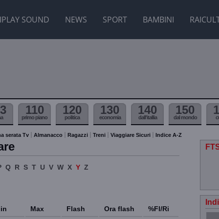
IPLAY SOUND
NEWS
SPORT
BAMBINI
RAICUL
3
110
120
130
140
150
ma
primo piano
politica
economia
dall'itallia
dal mondo
c
a serata Tv
Almanacco
Ragazzi
Treni
Viaggiare Sicuri
Indice A-Z
are
FTS
P
Q
R
S
T
U
V
W
X
Y
Z
Ind
in
Max
Flash
Ora flash
%Fl/Ri