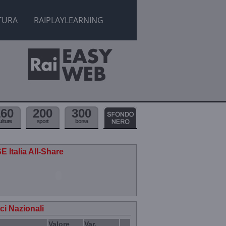
TURA
RAIPLAYLEARNING
160
200
300
ulture
sport
borsa
E Italia All-Share
ici Nazionali
Valore
Var.