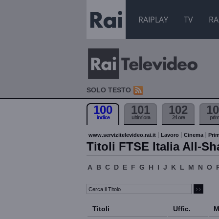
RAIPLAY
TV
RA
SOLO TESTO
100
101
102
10
indice
ultim'ora
24 ore
pri
www.servizitelevideo.rai.it
Lavoro
Cinema
Prim
Titoli FTSE Italia All-Sh
A
B
C
D
E
F
G
H
I
J
K
L
M
N
O
Titoli
Uffic.
M