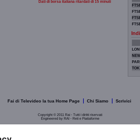
Dati di borsa italiana ritardati di 15 minuti
FTSE
FTSE
FTSE
FTS
Indi
LON
NEW
PAR
TOK
Fai di Televideo la tua Home Page
Chi Siamo
Scrivici
Copyright © 2011 Rai - Tutti i diritti riservati
Engineered by RAI - Reti e Piattaforme
acy