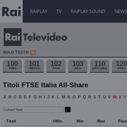
RAIPLAY
TV
RAIPLAY SOUND
NEW
SOLO TESTO
100
101
102
103
110
120
indice
ultim'ora
24 ore
prima
primo piano
politica
Titoli FTSE Italia All-Share
A
B
C
D
E
F
G
H
I
J
K
L
M
N
O
P
Q
R
S
T
U
V
W
X
Y
Titoli
Uffic.
Min
Max
Flas