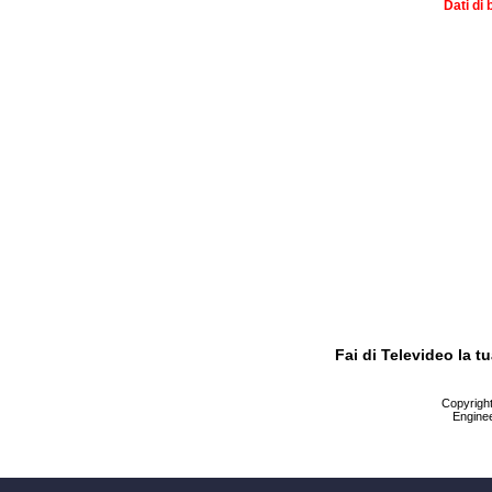
Dati di 
Fai di Televideo la 
Copyright 
Enginee