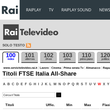
RAIPLAY
TV
RAIPLAY SOUND
NEW
SOLO TESTO
100
101
102
103
110
120
indice
ultim'ora
24 ore
prima
primo piano
politica
www.servizitelevideo.rai.it
Lavoro
Cinema
Prima serata Tv
Almanacco
Raga
Titoli FTSE Italia All-Share
A
B
C
D
E
F
G
H
I
J
K
L
M
N
O
P
Q
R
S
T
U
V
W
X
Y
Titoli
Uffic.
Min
Max
Flas