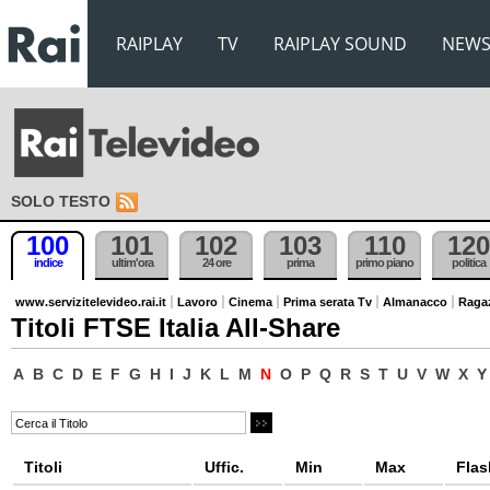
RAIPLAY
TV
RAIPLAY SOUND
NEW
SOLO TESTO
100
101
102
103
110
120
indice
ultim'ora
24 ore
prima
primo piano
politica
www.servizitelevideo.rai.it
Lavoro
Cinema
Prima serata Tv
Almanacco
Raga
Titoli FTSE Italia All-Share
A
B
C
D
E
F
G
H
I
J
K
L
M
N
O
P
Q
R
S
T
U
V
W
X
Y
Titoli
Uffic.
Min
Max
Flas