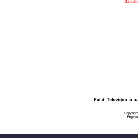
Dati di 
Fai di Televideo la 
Copyright 
Enginee