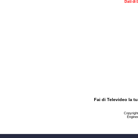
Dati di 
Fai di Televideo la 
Copyright 
Enginee