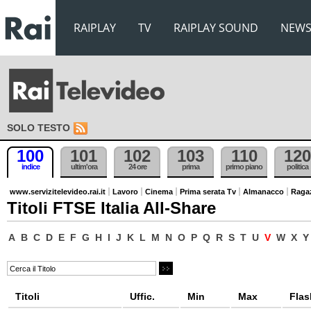
RAIPLAY
TV
RAIPLAY SOUND
NEW
SOLO TESTO
100
101
102
103
110
120
indice
ultim'ora
24 ore
prima
primo piano
politica
www.servizitelevideo.rai.it
Lavoro
Cinema
Prima serata Tv
Almanacco
Raga
Titoli FTSE Italia All-Share
A
B
C
D
E
F
G
H
I
J
K
L
M
N
O
P
Q
R
S
T
U
V
W
X
Y
Titoli
Uffic.
Min
Max
Flas