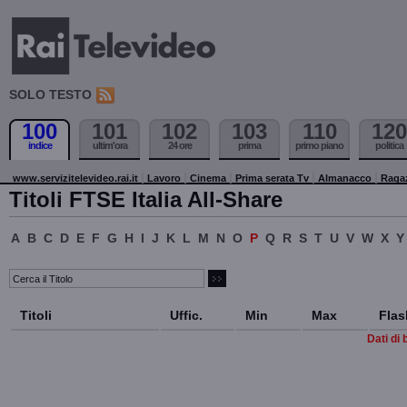
SOLO TESTO
100
101
102
103
110
120
indice
ultim'ora
24 ore
prima
primo piano
politica
www.servizitelevideo.rai.it
Lavoro
Cinema
Prima serata Tv
Almanacco
Raga
Titoli FTSE Italia All-Share
A
B
C
D
E
F
G
H
I
J
K
L
M
N
O
P
Q
R
S
T
U
V
W
X
Y
Titoli
Uffic.
Min
Max
Flas
Dati di 