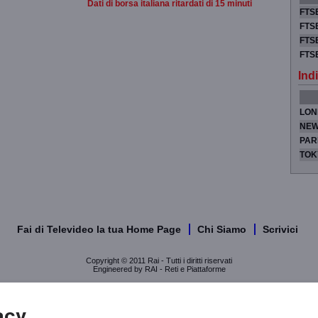
Dati di borsa italiana ritardati di 15 minuti
FTSE
FTSE
FTSE
FTS
Indi
LON
NEW
PAR
TOK
Fai di Televideo la tua Home Page
Chi Siamo
Scrivici
Copyright © 2011 Rai - Tutti i diritti riservati
Engineered by RAI - Reti e Piattaforme
acy