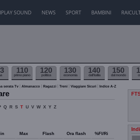
IPLAY SOUND
NEWS
SPORT
BAMBINI
RAICUL
3
110
120
130
140
150
ma
primo piano
politica
economia
dall'itallia
dal mondo
c
a serata Tv
Almanacco
Ragazzi
Treni
Viaggiare Sicuri
Indice A-Z
are
FTS
P
Q
R
S
T
U
V
W
X
Y
Z
Ind
in
Max
Flash
Ora flash
%Fl/Ri