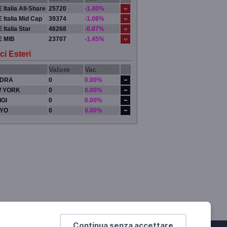
 Italia All-Share
25720
-1.40%
 Italia Mid Cap
39374
-1.08%
 Italia Star
46268
-0.87%
E MIB
23707
-1.45%
ci Esteri
Valore
Var.
DRA
0
0.00%
 YORK
0
0.00%
IGI
0
0.00%
YO
0
0.00%
Continua senza accettare