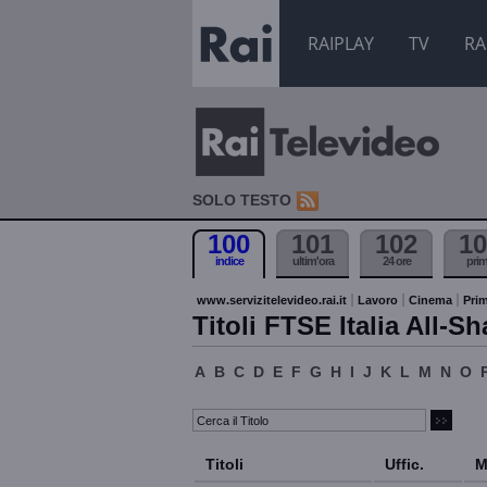
RAIPLAY
TV
RA
SOLO TESTO
100
101
102
10
indice
ultim'ora
24 ore
pri
www.servizitelevideo.rai.it
Lavoro
Cinema
Prim
Titoli FTSE Italia All-Sh
A
B
C
D
E
F
G
H
I
J
K
L
M
N
O
Titoli
Uffic.
M