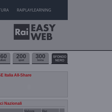
TURA
RAIPLAYLEARNING
160
200
300
ulture
sport
borsa
E Italia All-Share
ici Nazionali
Valore
Var.