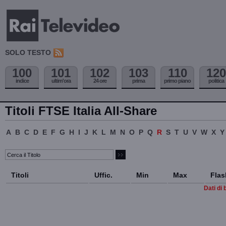
SOLO TESTO
100
101
102
103
110
120
indice
ultim'ora
24 ore
prima
primo piano
politica
Titoli FTSE Italia All-Share
A
B
C
D
E
F
G
H
I
J
K
L
M
N
O
P
Q
R
S
T
U
V
W
X
Y
Titoli
Uffic.
Min
Max
Flas
Dati di 