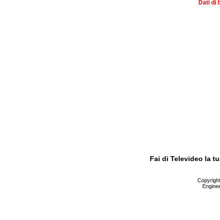
Dati di 
Fai di Televideo la 
Copyright 
Enginee