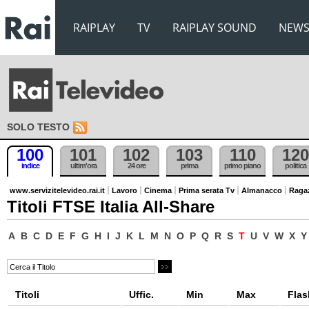
RAIPLAY
TV
RAIPLAY SOUND
NEW
SOLO TESTO
100
101
102
103
110
120
indice
ultim'ora
24 ore
prima
primo piano
politica
www.servizitelevideo.rai.it
Lavoro
Cinema
Prima serata Tv
Almanacco
Raga
Titoli FTSE Italia All-Share
A
B
C
D
E
F
G
H
I
J
K
L
M
N
O
P
Q
R
S
T
U
V
W
X
Y
Titoli
Uffic.
Min
Max
Flas