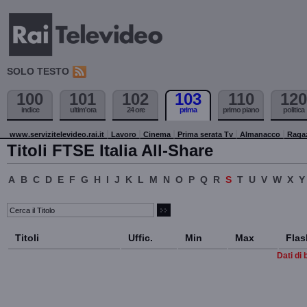
SOLO TESTO
100
101
102
103
110
120
indice
ultim'ora
24 ore
prima
primo piano
politica
www.servizitelevideo.rai.it
Lavoro
Cinema
Prima serata Tv
Almanacco
Raga
Titoli FTSE Italia All-Share
A
B
C
D
E
F
G
H
I
J
K
L
M
N
O
P
Q
R
S
T
U
V
W
X
Y
Titoli
Uffic.
Min
Max
Flas
Dati di 