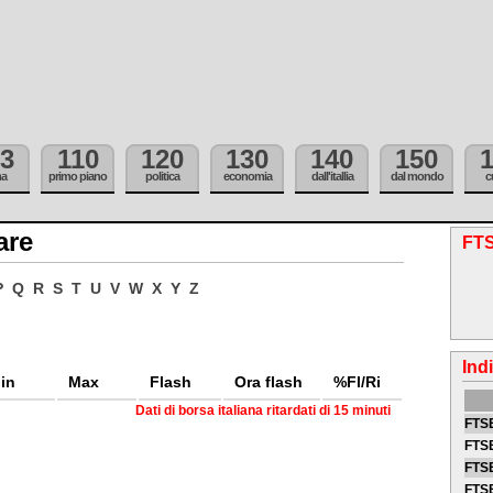
3
110
120
130
140
150
ma
primo piano
politica
economia
dall'itallia
dal mondo
c
are
FTS
P
Q
R
S
T
U
V
W
X
Y
Z
Ind
in
Max
Flash
Ora flash
%Fl/Ri
Dati di borsa italiana ritardati di 15 minuti
FTSE
FTSE
FTSE
FTS