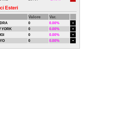
ci Esteri
Valore
Var.
DRA
0
0.00%
 YORK
0
0.00%
IGI
0
0.00%
YO
0
0.00%