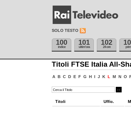
SOLO TESTO
100
101
102
10
indice
ultim'ora
24 ore
pri
Titoli FTSE Italia All-Sh
A
B
C
D
E
F
G
H
I
J
K
L
M
N
O
Titoli
Uffic.
M