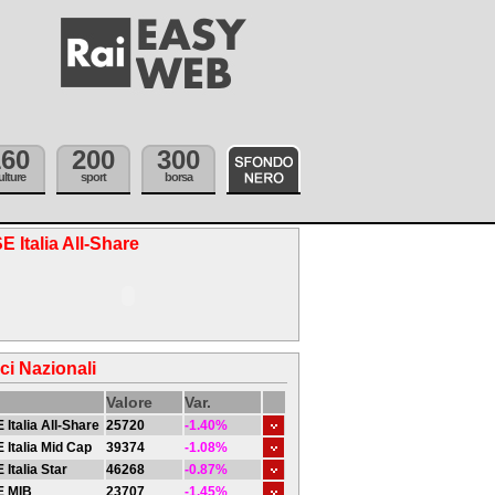
160
200
300
ulture
sport
borsa
E Italia All-Share
ici Nazionali
Valore
Var.
 Italia All-Share
25720
-1.40%
 Italia Mid Cap
39374
-1.08%
 Italia Star
46268
-0.87%
E MIB
23707
-1.45%