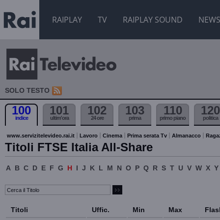
RAIPLAY
TV
RAIPLAY SOUND
NEW
SOLO TESTO
100
101
102
103
110
120
indice
ultim'ora
24 ore
prima
primo piano
politica
www.servizitelevideo.rai.it
Lavoro
Cinema
Prima serata Tv
Almanacco
Raga
Titoli FTSE Italia All-Share
A
B
C
D
E
F
G
H
I
J
K
L
M
N
O
P
Q
R
S
T
U
V
W
X
Y
Titoli
Uffic.
Min
Max
Flas