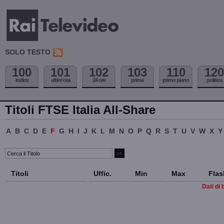
SOLO TESTO
100
101
102
103
110
120
indice
ultim'ora
24 ore
prima
primo piano
politica
Titoli FTSE Italia All-Share
A
B
C
D
E
F
G
H
I
J
K
L
M
N
O
P
Q
R
S
T
U
V
W
X
Y
Titoli
Uffic.
Min
Max
Flas
Dati di 