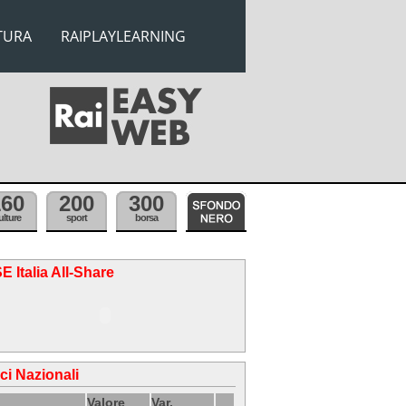
TURA
RAIPLAYLEARNING
160
200
300
ulture
sport
borsa
E Italia All-Share
ici Nazionali
Valore
Var.