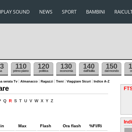
IPLAY SOUND
NEWS
SPORT
BAMBINI
RAICUL
3
110
120
130
140
150
ma
primo piano
politica
economia
dall'itallia
dal mondo
c
a serata Tv
Almanacco
Ragazzi
Treni
Viaggiare Sicuri
Indice A-Z
are
FTS
P
Q
R
S
T
U
V
W
X
Y
Z
Ind
in
Max
Flash
Ora flash
%Fl/Ri