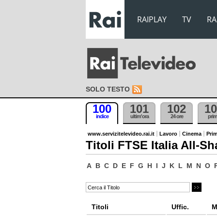
RAIPLAY
TV
RA
SOLO TESTO
100
101
102
10
indice
ultim'ora
24 ore
pri
www.servizitelevideo.rai.it
Lavoro
Cinema
Prim
Titoli FTSE Italia All-Sh
A
B
C
D
E
F
G
H
I
J
K
L
M
N
O
Titoli
Uffic.
M