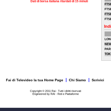
Dati di borsa italiana ritardati di 15 minuti
FTSE
FTSE
FTSE
FTS
Indi
LON
NEW
PAR
TOK
Fai di Televideo la tua Home Page
Chi Siamo
Scrivici
Copyright © 2011 Rai - Tutti i diritti riservati
Engineered by RAI - Reti e Piattaforme