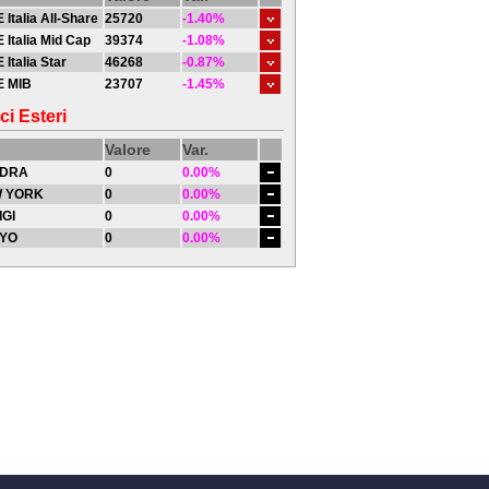
 Italia All-Share
25720
-1.40%
 Italia Mid Cap
39374
-1.08%
 Italia Star
46268
-0.87%
E MIB
23707
-1.45%
ci Esteri
Valore
Var.
DRA
0
0.00%
 YORK
0
0.00%
IGI
0
0.00%
YO
0
0.00%