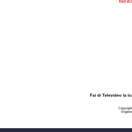
Dati di 
Fai di Televideo la 
Copyright 
Enginee