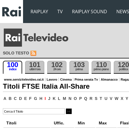
RAIPLAY
TV
RAIPLAY SOUND
NEW
SOLO TESTO
100
101
102
103
110
120
indice
ultim'ora
24 ore
prima
primo piano
politica
www.servizitelevideo.rai.it
Lavoro
Cinema
Prima serata Tv
Almanacco
Raga
Titoli FTSE Italia All-Share
A
B
C
D
E
F
G
H
I
J
K
L
M
N
O
P
Q
R
S
T
U
V
W
X
Y
Titoli
Uffic.
Min
Max
Flas