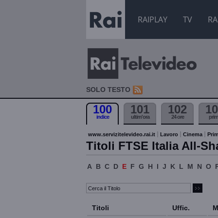
RAIPLAY
TV
RA
SOLO TESTO
100
101
102
10
indice
ultim'ora
24 ore
pri
www.servizitelevideo.rai.it
Lavoro
Cinema
Prim
Titoli FTSE Italia All-Sh
A
B
C
D
E
F
G
H
I
J
K
L
M
N
O
Titoli
Uffic.
M