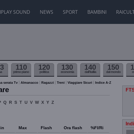
IPLAY SOUND
NEWS
SPORT
BAMBINI
RAICUL
3
110
120
130
140
150
ma
primo piano
politica
economia
dall'itallia
dal mondo
c
a serata Tv
Almanacco
Ragazzi
Treni
Viaggiare Sicuri
Indice A-Z
are
FTS
P
Q
R
S
T
U
V
W
X
Y
Z
Ind
in
Max
Flash
Ora flash
%Fl/Ri