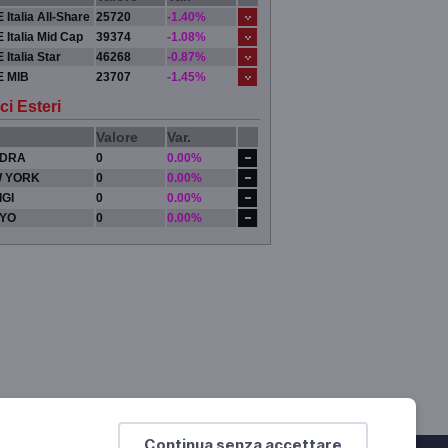
 Italia All-Share
25720
-1.40%
 Italia Mid Cap
39374
-1.08%
 Italia Star
46268
-0.87%
E MIB
23707
-1.45%
ci Esteri
Valore
Var.
DRA
0
0.00%
 YORK
0
0.00%
IGI
0
0.00%
YO
0
0.00%
Continua senza accettare