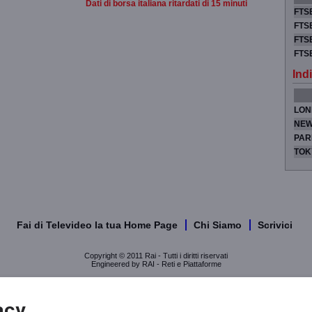
Dati di borsa italiana ritardati di 15 minuti
FTSE
FTSE
FTSE
FTS
Indi
LON
NEW
PAR
TOK
Fai di Televideo la tua Home Page
Chi Siamo
Scrivici
Copyright © 2011 Rai - Tutti i diritti riservati
Engineered by RAI - Reti e Piattaforme
acy