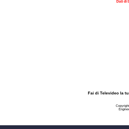
Dati di 
Fai di Televideo la 
Copyright 
Enginee