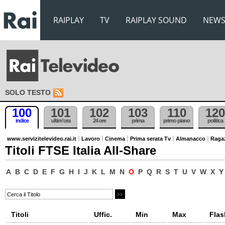
RAIPLAY
TV
RAIPLAY SOUND
NEW
SOLO TESTO
100
101
102
103
110
120
indice
ultim'ora
24 ore
prima
primo piano
politica
www.servizitelevideo.rai.it
Lavoro
Cinema
Prima serata Tv
Almanacco
Raga
Titoli FTSE Italia All-Share
A
B
C
D
E
F
G
H
I
J
K
L
M
N
O
P
Q
R
S
T
U
V
W
X
Y
Titoli
Uffic.
Min
Max
Flas