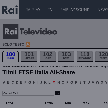
RAIPLAY
TV
RAIPLAY SOUND
NEW
SOLO TESTO
100
101
102
103
110
120
indice
ultim'ora
24 ore
prima
primo piano
politica
www.servizitelevideo.rai.it
Lavoro
Cinema
Prima serata Tv
Almanacco
Raga
Titoli FTSE Italia All-Share
A
B
C
D
E
F
G
H
I
J
K
L
M
N
O
P
Q
R
S
T
U
V
W
X
Y
Titoli
Uffic.
Min
Max
Flas