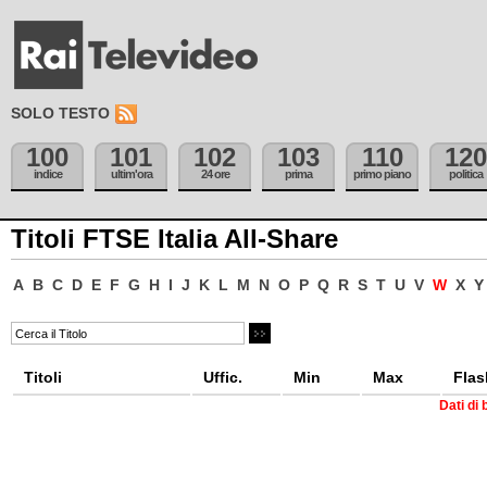
SOLO TESTO
100
101
102
103
110
120
indice
ultim'ora
24 ore
prima
primo piano
politica
Titoli FTSE Italia All-Share
A
B
C
D
E
F
G
H
I
J
K
L
M
N
O
P
Q
R
S
T
U
V
W
X
Y
Titoli
Uffic.
Min
Max
Flas
Dati di 