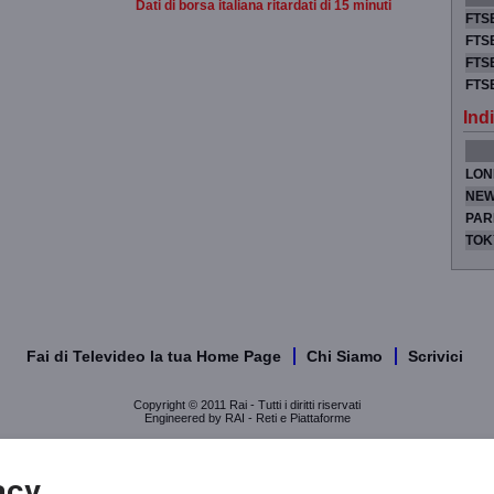
Dati di borsa italiana ritardati di 15 minuti
FTSE
FTSE
FTSE
FTS
Indi
LON
NEW
PAR
TOK
Fai di Televideo la tua Home Page
Chi Siamo
Scrivici
Copyright © 2011 Rai - Tutti i diritti riservati
Engineered by RAI - Reti e Piattaforme
acy