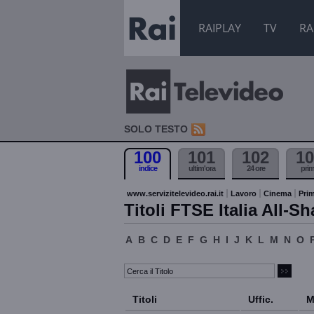
RAIPLAY
TV
RA
SOLO TESTO
100
101
102
10
indice
ultim'ora
24 ore
pri
www.servizitelevideo.rai.it
Lavoro
Cinema
Prim
Titoli FTSE Italia All-Sh
A
B
C
D
E
F
G
H
I
J
K
L
M
N
O
Titoli
Uffic.
M