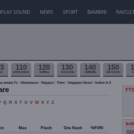
IPLAY SOUND
NEWS
SPORT
BAMBINI
RAICUL
3
110
120
130
140
150
ma
primo piano
politica
economia
dall'itallia
dal mondo
c
a serata Tv
Almanacco
Ragazzi
Treni
Viaggiare Sicuri
Indice A-Z
are
FTS
P
Q
R
S
T
U
V
W
X
Y
Z
Ind
in
Max
Flash
Ora flash
%Fl/Ri