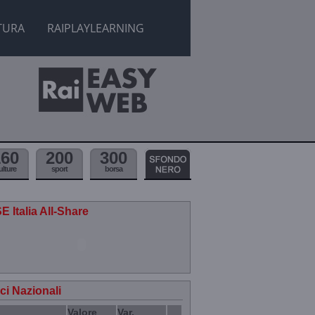
TURA
RAIPLAYLEARNING
160
200
300
ulture
sport
borsa
E Italia All-Share
ici Nazionali
Valore
Var.