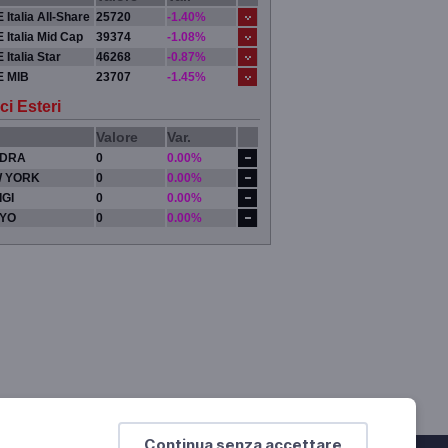
 Italia All-Share
25720
-1.40%
 Italia Mid Cap
39374
-1.08%
 Italia Star
46268
-0.87%
E MIB
23707
-1.45%
ci Esteri
Valore
Var.
DRA
0
0.00%
 YORK
0
0.00%
IGI
0
0.00%
YO
0
0.00%
Continua senza accettare