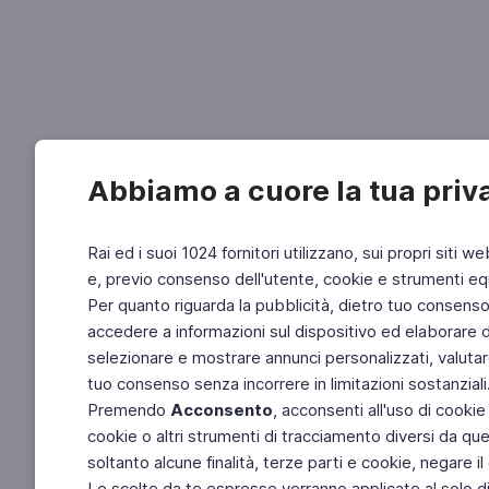
Abbiamo a cuore la tua priv
Rai ed i suoi 1024 fornitori utilizzano, sui propri siti we
e, previo consenso dell'utente, cookie e strumenti equ
Per quanto riguarda la pubblicità, dietro tuo consenso, 
accedere a informazioni sul dispositivo ed elaborare dati
selezionare e mostrare annunci personalizzati, valutar
tuo consenso senza incorrere in limitazioni sostanziali
Premendo
Acconsento
, acconsenti all'uso di cookie
cookie o altri strumenti di tracciamento diversi da quel
soltanto alcune finalità, terze parti e cookie, negare
Le scelte da te espresse verranno applicate al solo dis