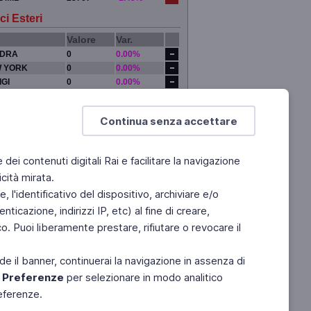
ci Esteri
Valore
Var.
DRA
0
0.00%
 YORK
0
0.00%
IGI
0
0.00%
YO
0
0.00%
Continua senza accettare
e dei contenuti digitali Rai e facilitare la navigazione
cità mirata.
 l'identificativo del dispositivo, archiviare e/o
ticazione, indirizzi IP, etc) al fine di creare,
. Puoi liberamente prestare, rifiutare o revocare il
de il banner, continuerai la navigazione in assenza di
e
Preferenze
per selezionare in modo analitico
referenze.