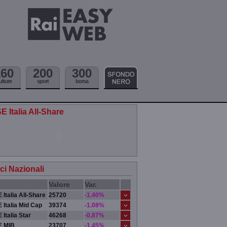
160
200
300
ulture
sport
borsa
E Italia All-Share
ici Nazionali
Valore
Var.
 Italia All-Share
25720
-1.40%
 Italia Mid Cap
39374
-1.08%
 Italia Star
46268
-0.87%
E MIB
23707
-1.45%