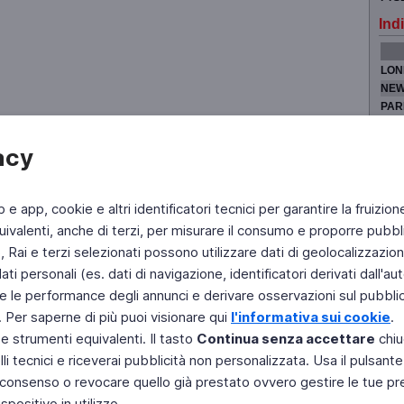
Indi
LON
NEW
PAR
TOK
acy
b e app, cookie e altri identificatori tecnici per garantire la fruizion
Fai di Televideo la tua Home Page
Chi Siamo
Scrivici
ivalenti, anche di terzi, per misurare il consumo e proporre pubbli
Rai e terzi selezionati possono utilizzare dati di geolocalizzazione,
Copyright © 2011 Rai - Tutti i diritti riservati
Engineered by RAI - Reti e Piattaforme
 personali (es. dati di navigazione, identificatori derivati dall'auten
e le performance degli annunci e derivare osservazioni sul pubblico
. Per saperne di più puoi visionare qui
l'informativa sui cookie
.
 e strumenti equivalenti. Il tasto
Continua senza accettare
chiu
li tecnici e riceverai pubblicità non personalizzata. Usa il pulsant
 il consenso o revocare quello già prestato ovvero gestire le tue p
positivo in utilizzo.