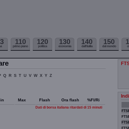
3
110
120
130
140
150
ma
primo piano
politica
economia
dall'itallia
dal mondo
c
are
FTS
P
Q
R
S
T
U
V
W
X
Y
Z
Ind
in
Max
Flash
Ora flash
%Fl/Ri
Dati di borsa italiana ritardati di 15 minuti
FTSE
FTSE
FTSE
FTS