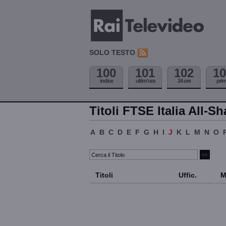
SOLO TESTO
100
101
102
10
indice
ultim'ora
24 ore
pri
Titoli FTSE Italia All-Sh
A
B
C
D
E
F
G
H
I
J
K
L
M
N
O
Titoli
Uffic.
M