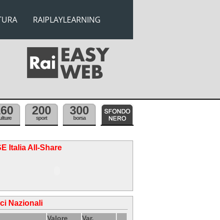
TURA
RAIPLAYLEARNING
160
200
300
ulture
sport
borsa
E Italia All-Share
ici Nazionali
Valore
Var.