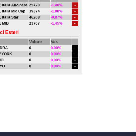
 Italia All-Share
25720
-1.40%
 Italia Mid Cap
39374
-1.08%
 Italia Star
46268
-0.87%
E MIB
23707
-1.45%
ci Esteri
Valore
Var.
DRA
0
0.00%
 YORK
0
0.00%
IGI
0
0.00%
YO
0
0.00%