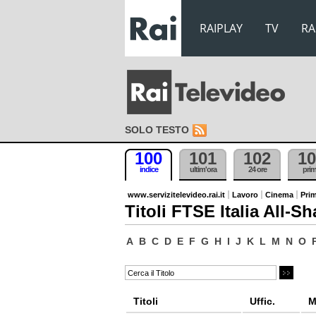
RAIPLAY
TV
RA
SOLO TESTO
100
101
102
10
indice
ultim'ora
24 ore
pri
www.servizitelevideo.rai.it
Lavoro
Cinema
Prim
Titoli FTSE Italia All-Sh
A
B
C
D
E
F
G
H
I
J
K
L
M
N
O
Titoli
Uffic.
M