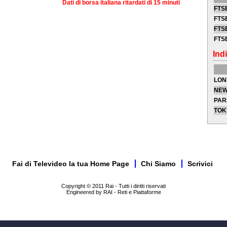
Dati di borsa italiana ritardati di 15 minuti
FTSE
FTSE
FTSE
FTS
Indi
LON
NEW
PAR
TOK
Fai di Televideo la tua Home Page
Chi Siamo
Scrivici
Copyright © 2011 Rai - Tutti i diritti riservati
Engineered by RAI - Reti e Piattaforme