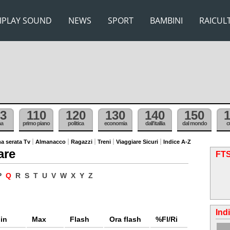
IPLAY SOUND
NEWS
SPORT
BAMBINI
RAICUL
3
110
120
130
140
150
ma
primo piano
politica
economia
dall'itallia
dal mondo
c
a serata Tv
Almanacco
Ragazzi
Treni
Viaggiare Sicuri
Indice A-Z
are
FTS
P
Q
R
S
T
U
V
W
X
Y
Z
Ind
in
Max
Flash
Ora flash
%Fl/Ri