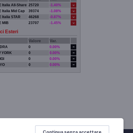
 Italia All-Share
25720
-1.40%
 Italia Mid Cap
39374
-1.08%
 Italia STAR
46268
-0.87%
E MIB
23707
-1.45%
ci Esteri
Valore
Var.
DRA
0
0.00%
 YORK
0
0.00%
IGI
0
0.00%
YO
0
0.00%
Continua senza accettare