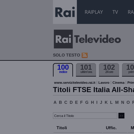
RAIPLAY
TV
RA
SOLO TESTO
100
101
102
10
indice
ultim'ora
24 ore
pri
www.servizitelevideo.rai.it
Lavoro
Cinema
Prim
Titoli FTSE Italia All-Sh
A
B
C
D
E
F
G
H
I
J
K
L
M
N
O
Titoli
Uffic.
M