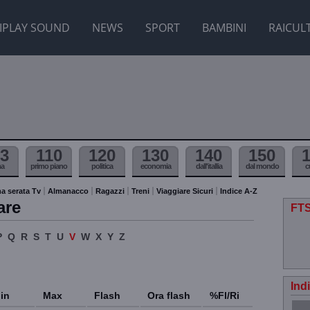
IPLAY SOUND
NEWS
SPORT
BAMBINI
RAICUL
3
110
120
130
140
150
ma
primo piano
politica
economia
dall'itallia
dal mondo
c
a serata Tv
Almanacco
Ragazzi
Treni
Viaggiare Sicuri
Indice A-Z
are
FTS
P
Q
R
S
T
U
V
W
X
Y
Z
Ind
in
Max
Flash
Ora flash
%Fl/Ri