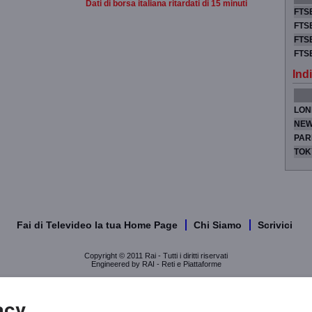
Dati di borsa italiana ritardati di 15 minuti
FTSE
FTSE
FTSE
FTS
Indi
LON
NEW
PAR
TOK
Fai di Televideo la tua Home Page
Chi Siamo
Scrivici
Copyright © 2011 Rai - Tutti i diritti riservati
Engineered by RAI - Reti e Piattaforme
acy