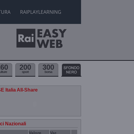
TURA
RAIPLAYLEARNING
160
200
300
ulture
sport
borsa
E Italia All-Share
ici Nazionali
Valore
Var.