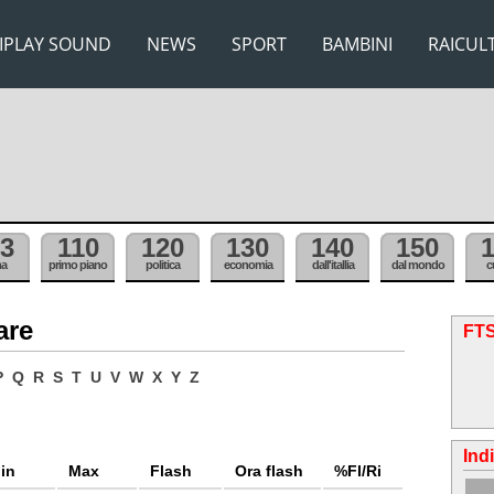
IPLAY SOUND
NEWS
SPORT
BAMBINI
RAICUL
3
110
120
130
140
150
ma
primo piano
politica
economia
dall'itallia
dal mondo
c
are
FTS
P
Q
R
S
T
U
V
W
X
Y
Z
Ind
in
Max
Flash
Ora flash
%Fl/Ri