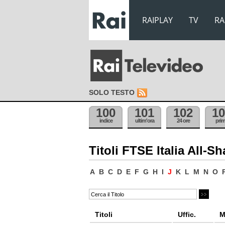
RAIPLAY
TV
RA
SOLO TESTO
100
101
102
10
indice
ultim'ora
24 ore
pri
Titoli FTSE Italia All-Sh
A
B
C
D
E
F
G
H
I
J
K
L
M
N
O
Titoli
Uffic.
M