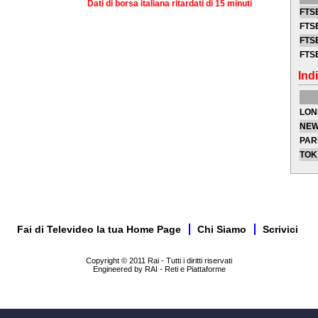
Dati di borsa italiana ritardati di 15 minuti
FTSE
FTSE
FTSE
FTS
Indi
LON
NEW
PAR
TOK
Fai di Televideo la tua Home Page
Chi Siamo
Scrivici
Copyright © 2011 Rai - Tutti i diritti riservati
Engineered by RAI - Reti e Piattaforme