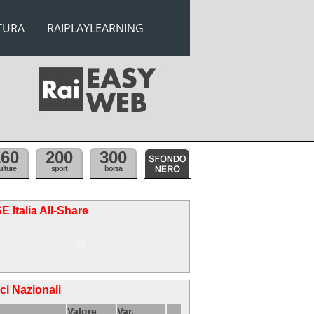
TURA
RAIPLAYLEARNING
160
200
300
ulture
sport
borsa
E Italia All-Share
ici Nazionali
Valore
Var.