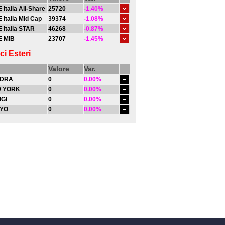
 Italia All-Share
25720
-1.40%
 Italia Mid Cap
39374
-1.08%
 Italia STAR
46268
-0.87%
E MIB
23707
-1.45%
ci Esteri
Valore
Var.
DRA
0
0.00%
 YORK
0
0.00%
IGI
0
0.00%
YO
0
0.00%