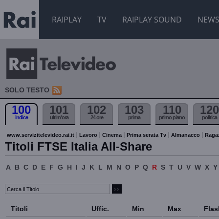
RAIPLAY
TV
RAIPLAY SOUND
NEW
SOLO TESTO
100
101
102
103
110
120
indice
ultim'ora
24 ore
prima
primo piano
politica
www.servizitelevideo.rai.it
Lavoro
Cinema
Prima serata Tv
Almanacco
Raga
Titoli FTSE Italia All-Share
A
B
C
D
E
F
G
H
I
J
K
L
M
N
O
P
Q
R
S
T
U
V
W
X
Y
Titoli
Uffic.
Min
Max
Flas