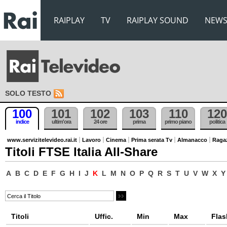
RAIPLAY
TV
RAIPLAY SOUND
NEW
SOLO TESTO
100
101
102
103
110
120
indice
ultim'ora
24 ore
prima
primo piano
politica
www.servizitelevideo.rai.it
Lavoro
Cinema
Prima serata Tv
Almanacco
Raga
Titoli FTSE Italia All-Share
A
B
C
D
E
F
G
H
I
J
K
L
M
N
O
P
Q
R
S
T
U
V
W
X
Y
Titoli
Uffic.
Min
Max
Flas