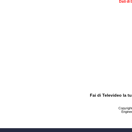
Dati di 
Fai di Televideo la 
Copyright 
Enginee