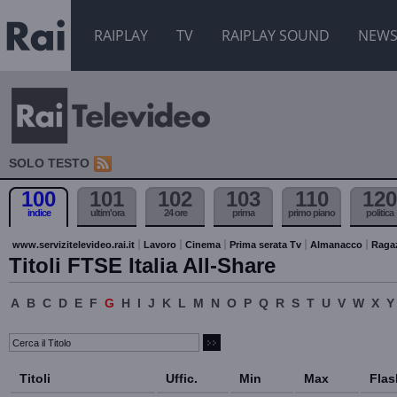
RAIPLAY
TV
RAIPLAY SOUND
NEW
SOLO TESTO
100
101
102
103
110
120
indice
ultim'ora
24 ore
prima
primo piano
politica
www.servizitelevideo.rai.it
Lavoro
Cinema
Prima serata Tv
Almanacco
Raga
Titoli FTSE Italia All-Share
A
B
C
D
E
F
G
H
I
J
K
L
M
N
O
P
Q
R
S
T
U
V
W
X
Y
Titoli
Uffic.
Min
Max
Flas