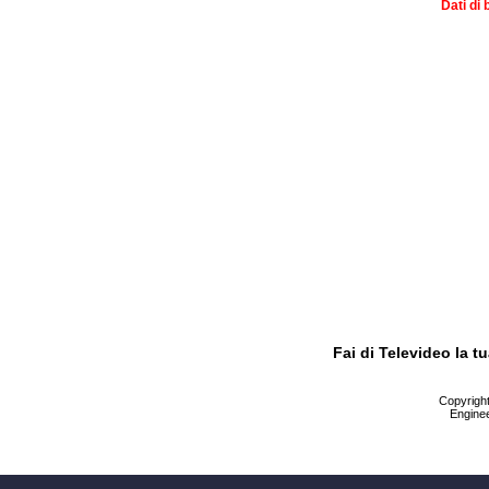
Dati di 
Fai di Televideo la 
Copyright 
Enginee