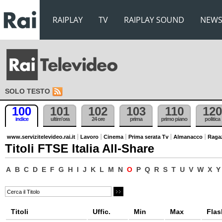
RAIPLAY
TV
RAIPLAY SOUND
NEW
SOLO TESTO
100
101
102
103
110
120
indice
ultim'ora
24 ore
prima
primo piano
politica
www.servizitelevideo.rai.it
Lavoro
Cinema
Prima serata Tv
Almanacco
Raga
Titoli FTSE Italia All-Share
A
B
C
D
E
F
G
H
I
J
K
L
M
N
O
P
Q
R
S
T
U
V
W
X
Y
Titoli
Uffic.
Min
Max
Flas