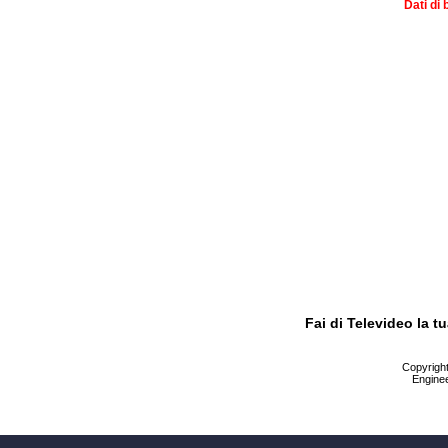
Dati di 
Fai di Televideo la 
Copyright 
Enginee