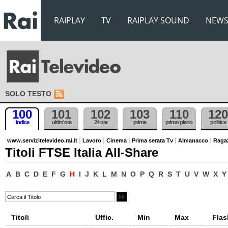
RAIPLAY
TV
RAIPLAY SOUND
NEW
SOLO TESTO
100
101
102
103
110
120
indice
ultim'ora
24 ore
prima
primo piano
politica
www.servizitelevideo.rai.it
Lavoro
Cinema
Prima serata Tv
Almanacco
Raga
Titoli FTSE Italia All-Share
A
B
C
D
E
F
G
H
I
J
K
L
M
N
O
P
Q
R
S
T
U
V
W
X
Y
Titoli
Uffic.
Min
Max
Flas