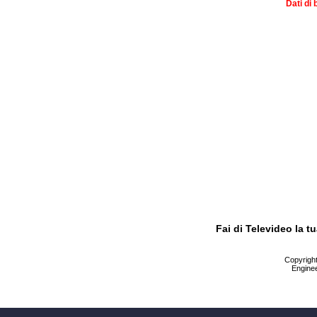
Dati di 
Fai di Televideo la 
Copyright 
Enginee