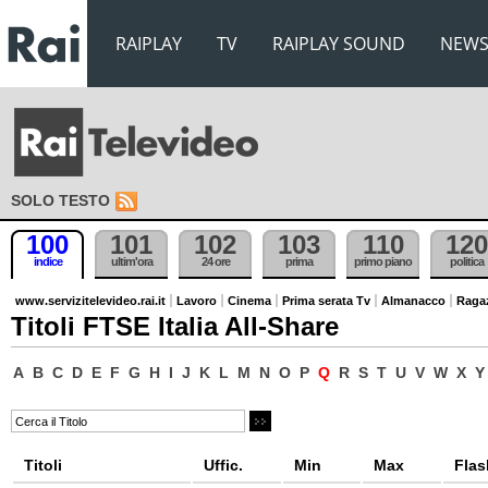
RAIPLAY
TV
RAIPLAY SOUND
NEW
SOLO TESTO
100
101
102
103
110
120
indice
ultim'ora
24 ore
prima
primo piano
politica
www.servizitelevideo.rai.it
Lavoro
Cinema
Prima serata Tv
Almanacco
Raga
Titoli FTSE Italia All-Share
A
B
C
D
E
F
G
H
I
J
K
L
M
N
O
P
Q
R
S
T
U
V
W
X
Y
Titoli
Uffic.
Min
Max
Flas