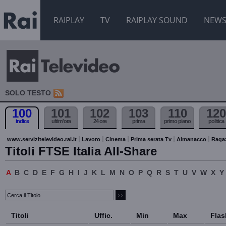
RAIPLAY
TV
RAIPLAY SOUND
NEW
SOLO TESTO
100
101
102
103
110
120
indice
ultim'ora
24 ore
prima
primo piano
politica
www.servizitelevideo.rai.it
Lavoro
Cinema
Prima serata Tv
Almanacco
Raga
Titoli FTSE Italia All-Share
A
B
C
D
E
F
G
H
I
J
K
L
M
N
O
P
Q
R
S
T
U
V
W
X
Y
Titoli
Uffic.
Min
Max
Flas