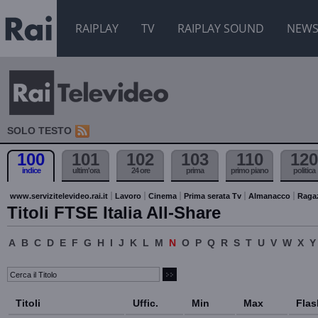
RAIPLAY
TV
RAIPLAY SOUND
NEW
SOLO TESTO
100
101
102
103
110
120
indice
ultim'ora
24 ore
prima
primo piano
politica
www.servizitelevideo.rai.it
Lavoro
Cinema
Prima serata Tv
Almanacco
Raga
Titoli FTSE Italia All-Share
A
B
C
D
E
F
G
H
I
J
K
L
M
N
O
P
Q
R
S
T
U
V
W
X
Y
Titoli
Uffic.
Min
Max
Flas