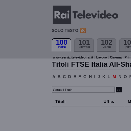
SOLO TESTO
100
101
102
10
indice
ultim'ora
24 ore
pri
www.servizitelevideo.rai.it
Lavoro
Cinema
Prim
Titoli FTSE Italia All-Sh
A
B
C
D
E
F
G
H
I
J
K
L
M
N
O
Titoli
Uffic.
M