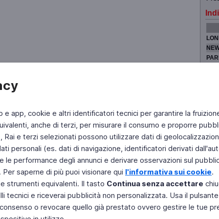
Indi
LON
NEW
PAR
TOK
acy
b e app, cookie e altri identificatori tecnici per garantire la fruizion
Fai di Televideo la tua Home Page
Chi Siamo
Scrivici
ivalenti, anche di terzi, per misurare il consumo e proporre pubbli
Rai e terzi selezionati possono utilizzare dati di geolocalizzazione,
Copyright © 2011 Rai - Tutti i diritti riservati
Engineered by RAI - Reti e Piattaforme
 personali (es. dati di navigazione, identificatori derivati dall'auten
e le performance degli annunci e derivare osservazioni sul pubblico
. Per saperne di più puoi visionare qui
l'informativa sui cookie
.
 e strumenti equivalenti. Il tasto
Continua senza accettare
chiu
li tecnici e riceverai pubblicità non personalizzata. Usa il pulsant
 il consenso o revocare quello già prestato ovvero gestire le tue p
positivo in utilizzo.