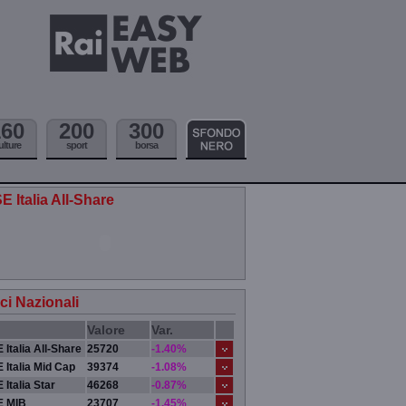
160
200
300
ulture
sport
borsa
E Italia All-Share
ici Nazionali
Valore
Var.
 Italia All-Share
25720
-1.40%
 Italia Mid Cap
39374
-1.08%
 Italia Star
46268
-0.87%
E MIB
23707
-1.45%