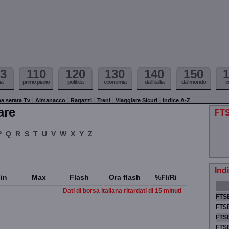
3
110
120
130
140
150
ma
primo piano
politica
economia
dall'itallia
dal mondo
c
a serata Tv
Almanacco
Ragazzi
Treni
Viaggiare Sicuri
Indice A-Z
are
FTS
P
Q
R
S
T
U
V
W
X
Y
Z
Ind
in
Max
Flash
Ora flash
%Fl/Ri
Dati di borsa italiana ritardati di 15 minuti
FTSE
FTSE
FTSE
FTS