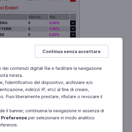
ci Esteri
Valore
Var.
DRA
0
0.00%
 YORK
0
0.00%
IGI
0
0.00%
YO
0
0.00%
Continua senza accettare
e dei contenuti digitali Rai e facilitare la navigazione
cità mirata.
 l'identificativo del dispositivo, archiviare e/o
ticazione, indirizzi IP, etc) al fine di creare,
. Puoi liberamente prestare, rifiutare o revocare il
de il banner, continuerai la navigazione in assenza di
e
Preferenze
per selezionare in modo analitico
referenze.