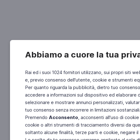
Abbiamo a cuore la tua priv
Rai ed i suoi 1024 fornitori utilizzano, sui propri siti we
e, previo consenso dell'utente, cookie e strumenti equ
Per quanto riguarda la pubblicità, dietro tuo consenso, 
accedere a informazioni sul dispositivo ed elaborare dati
selezionare e mostrare annunci personalizzati, valutar
tuo consenso senza incorrere in limitazioni sostanziali
Premendo
Acconsento
, acconsenti all'uso di cookie
cookie o altri strumenti di tracciamento diversi da quel
soltanto alcune finalità, terze parti e cookie, negare
Le scelte da te espresse verranno applicate al solo dis