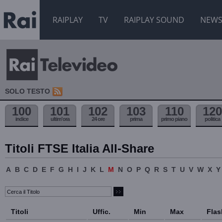
RAIPLAY
TV
RAIPLAY SOUND
NEW
SOLO TESTO
100
101
102
103
110
120
indice
ultim'ora
24 ore
prima
primo piano
politica
Titoli FTSE Italia All-Share
A
B
C
D
E
F
G
H
I
J
K
L
M
N
O
P
Q
R
S
T
U
V
W
X
Y
Titoli
Uffic.
Min
Max
Flas