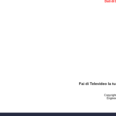
Dati di 
Fai di Televideo la 
Copyright 
Enginee