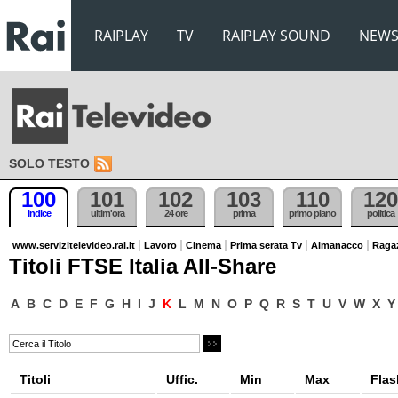
RAIPLAY
TV
RAIPLAY SOUND
NEW
SOLO TESTO
100
101
102
103
110
120
indice
ultim'ora
24 ore
prima
primo piano
politica
www.servizitelevideo.rai.it
Lavoro
Cinema
Prima serata Tv
Almanacco
Raga
Titoli FTSE Italia All-Share
A
B
C
D
E
F
G
H
I
J
K
L
M
N
O
P
Q
R
S
T
U
V
W
X
Y
Titoli
Uffic.
Min
Max
Flas