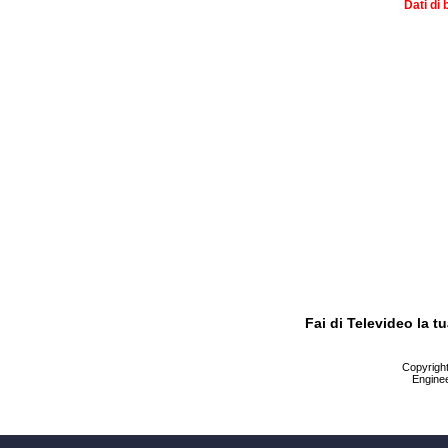
Dati di 
Fai di Televideo la 
Copyright 
Enginee