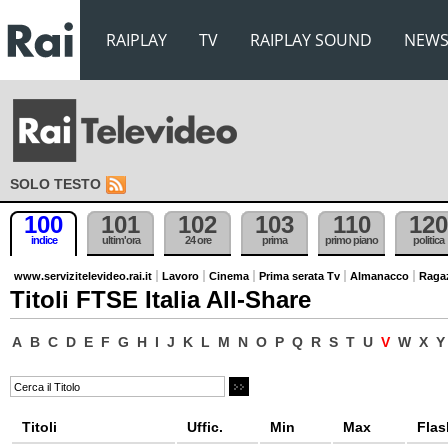
RAIPLAY
TV
RAIPLAY SOUND
NEW
SOLO TESTO
100
101
102
103
110
120
indice
ultim'ora
24 ore
prima
primo piano
politica
www.servizitelevideo.rai.it
Lavoro
Cinema
Prima serata Tv
Almanacco
Raga
Titoli FTSE Italia All-Share
A
B
C
D
E
F
G
H
I
J
K
L
M
N
O
P
Q
R
S
T
U
V
W
X
Y
Titoli
Uffic.
Min
Max
Flas