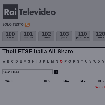
SOLO TESTO
100
101
102
103
110
120
indice
ultim'ora
24 ore
prima
primo piano
politica
Titoli FTSE Italia All-Share
A
B
C
D
E
F
G
H
I
J
K
L
M
N
O
P
Q
R
S
T
U
V
W
X
Y
Titoli
Uffic.
Min
Max
Flas
Dati di 