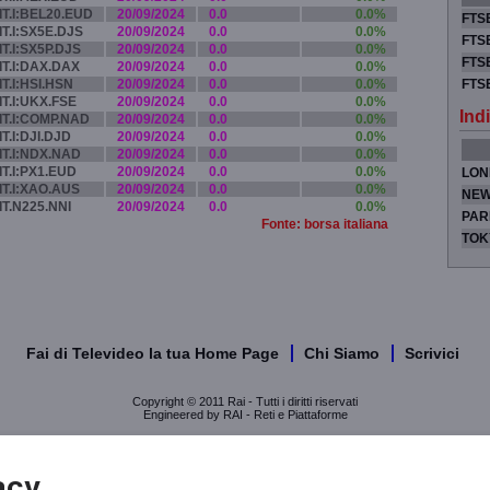
IT.I:BEL20.EUD
20/09/2024
0.0
0.0%
FTSE
IT.I:SX5E.DJS
20/09/2024
0.0
0.0%
FTSE
IT.I:SX5P.DJS
20/09/2024
0.0
0.0%
FTSE
IT.I:DAX.DAX
20/09/2024
0.0
0.0%
IT.I:HSI.HSN
20/09/2024
0.0
0.0%
FTS
IT.I:UKX.FSE
20/09/2024
0.0
0.0%
Indi
IT.I:COMP.NAD
20/09/2024
0.0
0.0%
IT.I:DJI.DJD
20/09/2024
0.0
0.0%
IT.I:NDX.NAD
20/09/2024
0.0
0.0%
IT.I:PX1.EUD
20/09/2024
0.0
0.0%
LON
IT.I:XAO.AUS
20/09/2024
0.0
0.0%
NEW
IT.N225.NNI
20/09/2024
0.0
0.0%
PAR
Fonte: borsa italiana
TOK
Fai di Televideo la tua Home Page
Chi Siamo
Scrivici
Copyright © 2011 Rai - Tutti i diritti riservati
Engineered by RAI - Reti e Piattaforme
acy