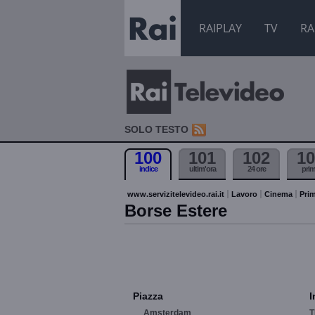
RAIPLAY
TV
RA
SOLO TESTO
100
101
102
10
indice
ultim'ora
24 ore
pri
www.servizitelevideo.rai.it
Lavoro
Cinema
Prim
Borse Estere
Piazza
I
Amsterdam
T