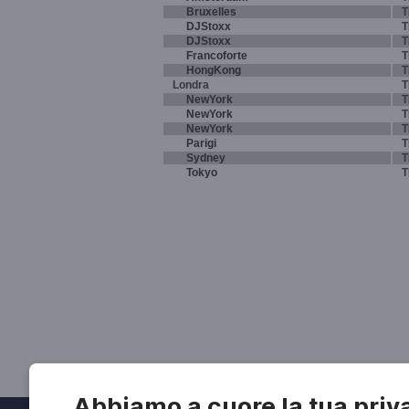
Bruxelles
T
DJStoxx
T
DJStoxx
T
Francoforte
T
HongKong
T
Londra
T
NewYork
T
NewYork
T
NewYork
T
Parigi
T
Sydney
T
Tokyo
T
Abbiamo a cuore la tua priv