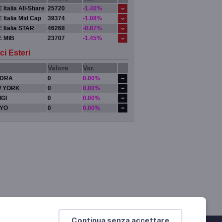
 Italia All-Share
25720
-1.40%
 Italia Mid Cap
39374
-1.08%
 Italia STAR
46268
-0.87%
E MIB
23707
-1.45%
ci Esteri
Valore
Var.
DRA
0
0.00%
 YORK
0
0.00%
IGI
0
0.00%
YO
0
0.00%
Continua senza accettare