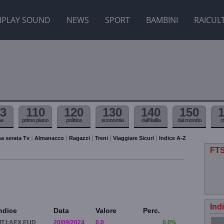
IPLAY SOUND
NEWS
SPORT
BAMBINI
RAICUL
3
110
120
130
140
150
ma
primo piano
politica
economia
dall'itallia
dal mondo
c
a serata Tv
Almanacco
Ragazzi
Treni
Viaggiare Sicuri
Indice A-Z
FTS
Ind
ndice
Data
Valore
Perc.
IT.I:AEX.EUD
20/09/2024
0.0
0.0%